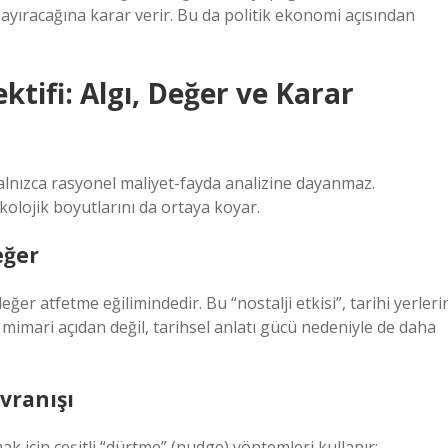
ayıracağına karar verir. Bu da politik ekonomi açısından
tifi: Algı, Değer ve Karar
yalnızca rasyonel maliyet-fayda analizine dayanmaz.
olojik boyutlarını da ortaya koyar.
eğer
ğer atfetme eğilimindedir. Bu “nostalji etkisi”, tarihi yerleri
a mimari açıdan değil, tarihsel anlatı gücü nedeniyle de daha
vranışı
mak için çeşitli “dürtme” (nudge) yöntemleri kullanır: