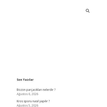
Sidebar
Son Yazılar
hiltonbet güncel giriş
https://ww
Bozon parçacıkları nelerdir ?
Ağustos 6, 2026
Kros sporu nasıl yapılır ?
Ağustos 5, 2026